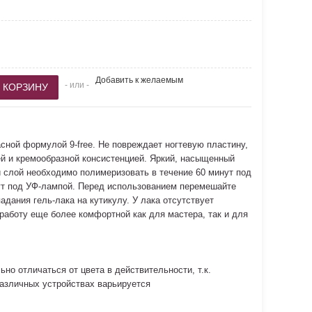
Добавить к желаемым
- или -
асной формулой 9-free. Не повреждает ногтевую пластину,
й и кремообразной консистенцией. Яркий, насыщенный
й слой необходимо полимеризовать в течение 60 минут под
ут под УФ-лампой. Перед использованием перемешайте
адания гель-лака на кутикулу. У лака отсутствует
 работу еще более комфортной как для мастера, так и для
но отличаться от цвета в действительности, т.к.
азличных устройствах варьируется